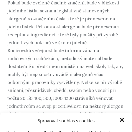
Pokud bude zvolené číselné značení, bude v blízkosti
jídelního lístku seznam legislativně stanovených
alergenů s označením čísla, které je přeneseno na
jídelní lístek. Přítomnost alergenu bude přenesena z
receptur a ingrediencí, které byly použity při výrobě
jednotlivých pokrmů ve školní jídelně.
Rodičovská veřejnost bude informována na
rodičovských schůzkách, metodický materiál bude
dostatečně s předstihem umístěn na web školy tak, aby
mohly být nejasnosti v uvádění alergenů včas
odbornými pracovníky vysvětleny. Nelze se při výrobě
snídaní, přesnídávek, obědů, svačin nebo večeří při
počtu 20, 50, 100, 500, 1000, 1200 strávníků věnovat
jednotlivcům se svoji přecitlivělostí na některý alergen.
Školní stravování zajišťuje stravování dětí, žáků a
Spravovat souhlas s cookies
studentů podle jednotlivých věkových kategorií a
výživových požadavků. Nelze spojovat dietní