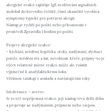
alergické reakci zajišťuje IgE uvolňování signálních
molekul do krevního řečiště, čímž okamžitě vyvolává
symptomy typické pro potravní alergii.
Nástup je rychlý po požití nebo přítomnosti v
prostředí.Zpravidla 1 hodinu po požití.
Projevy alergické reakce:
– kýchání, svědění, kopřivka, otoky, nadýmání, dýchací
potíže, svědění rtů a úst, nevolnost, křeče, průjmy–to je
výčet relativně mírné reakci, může ale vyústit
výjimečně k anafylaktickému šoku.
Většinou zanikají v souladu a narůstajícími roky.
Intolerance – averze:
Je to též nepříjemná reakce, její nástup trvá delší dobu
a projevuje se nadýmáním, průjmem nebo zácpou.