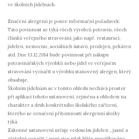
ve školních jídelnách.
Značení alergenů je pouze informační požadavek:
Tato povinnost se týká všech výrobců potravin, všech
článků veřejného stravování, jako např. restaurací,
jídelen, nemocnic, sociálních ústavů, prodejen, pekáren
atd. Dne 13.12.2014 bude povinnost při nákupu
potravinářských výrobků nebo jídel ve veřejném
stravování vyznačit u výrobku stanovený alergen, který
obsahuje.
Školním jídelnám se v tomto ohledu nechává prostor
při aplikaci tohoto ustanovení, zejména s ohledem na
charakter a druh konkrétního školského zařízení,
kterého se označení přítomnosti alergenní složky
týká.
Zákonné ustanovení určuje vedoucím jídelen „ jasně a
zřetelně označit “, není sice nijak blíže specifikováno,