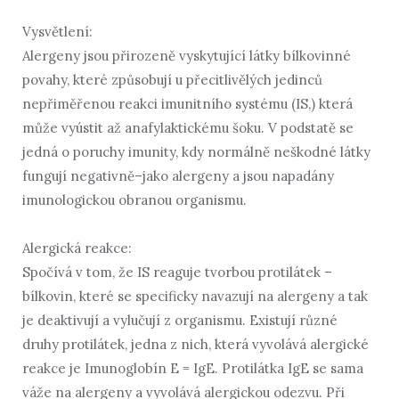
Vysvětlení:
Alergeny jsou přirozeně vyskytující látky bílkovinné
povahy, které způsobují u přecitlivělých jedinců
nepřiměřenou reakci imunitního systému (IS,) která
může vyústit až anafylaktickému šoku. V podstatě se
jedná o poruchy imunity, kdy normálně neškodné látky
fungují negativně–jako alergeny a jsou napadány
imunologickou obranou organismu.
Alergická reakce:
Spočívá v tom, že IS reaguje tvorbou protilátek –
bílkovin, které se specificky navazují na alergeny a tak
je deaktivují a vylučují z organismu. Existují různé
druhy protilátek, jedna z nich, která vyvolává alergické
reakce je Imunoglobín E = IgE. Protilátka IgE se sama
váže na alergeny a vyvolává alergickou odezvu. Při