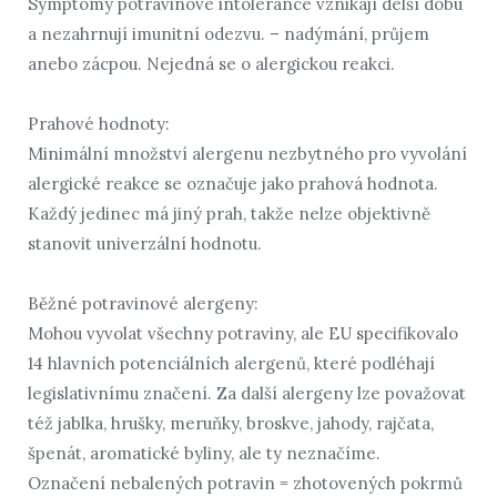
Symptomy potravinové intolerance vznikají delší dobu
a nezahrnují imunitní odezvu. – nadýmání, průjem
anebo zácpou. Nejedná se o alergickou reakci.
Prahové hodnoty:
Minimální množství alergenu nezbytného pro vyvolání
alergické reakce se označuje jako prahová hodnota.
Každý jedinec má jiný prah, takže nelze objektivně
stanovit univerzální hodnotu.
Běžné potravinové alergeny:
Mohou vyvolat všechny potraviny, ale EU specifikovalo
14 hlavních potenciálních alergenů, které podléhají
legislativnímu značení. Za další alergeny lze považovat
též jablka, hrušky, meruňky, broskve, jahody, rajčata,
špenát, aromatické byliny, ale ty neznačíme.
Označení nebalených potravin = zhotovených pokrmů